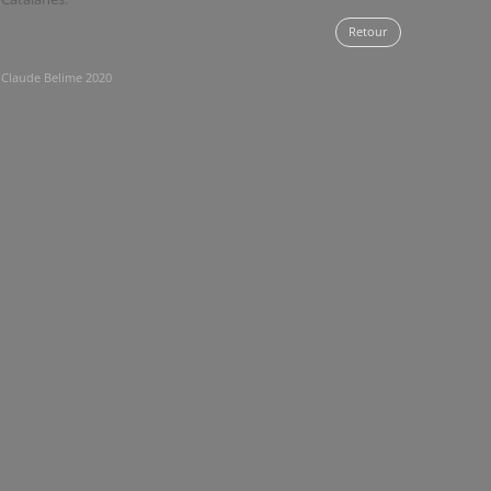
Retour
Claude Belime 2020