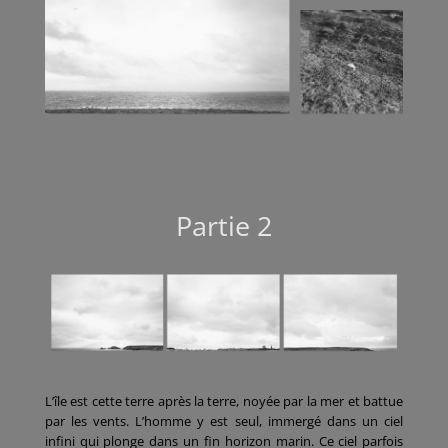
Partie 2
L’île est cette terre après la terre, noyée par la mer et battue
par les vents. L’homme y est seul, immergé dans un ciel
infini qui plonge dans un fin horizon marin. Ce ciel parfois